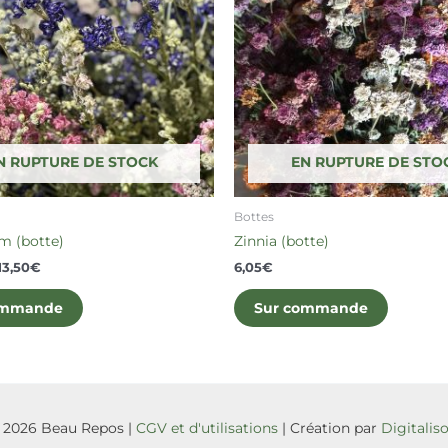
variations.
variation
Les
Les
options
options
peuvent
peuvent
être
être
choisies
choisies
sur
sur
N RUPTURE DE STOCK
EN RUPTURE DE STO
la
la
page
page
Bottes
du
du
m (botte)
Zinnia (botte)
produit
produit
13,50
€
6,05
€
ommande
Sur commande
 2026 Beau Repos |
CGV et d'utilisations
| Création par
Digitalis