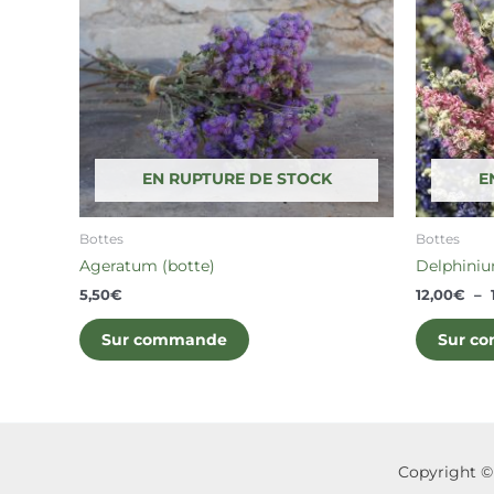
EN RUPTURE DE STOCK
E
Bottes
Bottes
Ageratum (botte)
Delphiniu
5,50
€
12,00
€
–
Sur commande
Sur c
Copyright ©