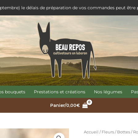
 septembre) le délais de préparation de vos commandes peut être
os bouquets
Prestations et créations
Nos légumes
Pa
Panier/
0,00
€
quantité
Accueil
/
Fleurs
/
Bottes
/ Ro