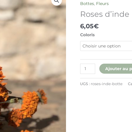
de
Bottes
,
Fleurs
Roses
Roses d’inde 
d’inde
(botte)
6,05
€
Coloris
Ajouter au 
UGS :
roses-inde-botte
Ca