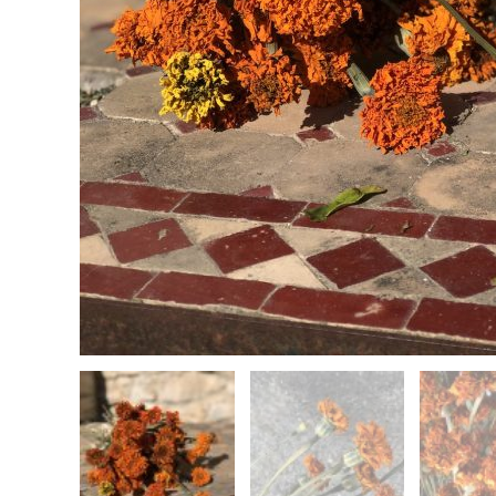
Close
this
module
PSST !
VOUS ÊTES UN
PROFESSIONNEL ?
Laissez-nous vite votre e-mail pour
obtenir votre code de réduction !
Entrer votre adresse e-mail
Email
Recevez votre code